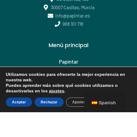
30007 Casillas, Murcia
info@papintar.es
968 101 718
Menú principal
Papintar
Tienda
Utilizamos cookies para ofrecerte la mejor experiencia en
Servicios
nuestra web.
Puedes aprender más sobre qué cookies utilizamos o
Pinturas
desactivarlas en los
ajustes
.
Contacto
Aceptar
Rechazar
Ajustes
Spanish
Privacidad
Política de privacidad
Política de cookies