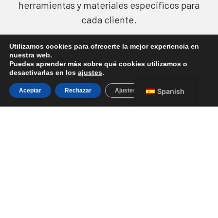
herramientas y materiales específicos para
cada cliente.
Utilizamos cookies para ofrecerte la mejor experiencia en
nuestra web.
Pinturas
Tienda online
Puedes aprender más sobre qué cookies utilizamos o
desactivarlas en los
ajustes
.
Aceptar
Rechazar
Ajustes
Spanish
Todo lo que necesitas,
asesoramiento profesional
y de confianza
.
En nuestra
tienda de pinturas en Murcia
encontrarás todo